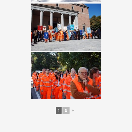
1
2
►