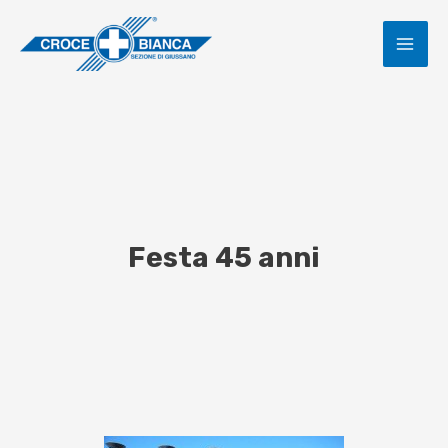
Vai
al
MAI
contenuto
ME
Festa 45 anni